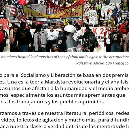
 members helped lead marches of tens of thousands against the occupations
Palestine. Above, San Francisco
do para el Socialismo y Liberación se basa en dos premis
es. Una es la teoría Marxista revolucionaria y el análisi
s asuntos que afectan a la humanidad y el medio ambi
imos, especialmente los asuntos más apremiantes que
n a los trabajadores y los pueblos oprimidos.
rzamos a través de nuestra literatura, periódicos, rede
, video, folletos de agitación y mucho más, para difundir
r a nuestra clase la verdad detrás de las mentiras de l