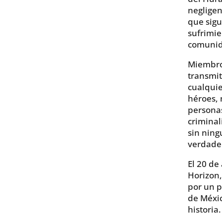
negligen
que sigu
sufrimie
comunid
Miembros
transmit
cualquie
héroes, 
persona
criminal
sin nin
verdader
El 20 de
Horizon,
por un p
de Méxic
historia.