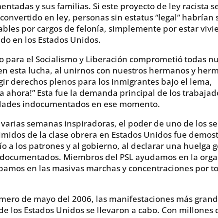
ntadas y sus familias. Si este proyecto de ley racista s
convertido en ley, personas sin estatus “legal” habrían 
bles por cargos de felonía, simplemente por estar vivi
do en los Estados Unidos.
do para el Socialismo y Liberación comprometió todas n
en esta lucha, al unirnos con nuestros hermanos y her
gir derechos plenos para los inmigrantes bajo el lema,
a ahora!” Esta fue la demanda principal de los trabajad
ades indocumentados en ese momento.
varias semanas inspiradoras, el poder de uno de los se
midos de la clase obrera en Estados Unidos fue demos
ío a los patrones y al gobierno, al declarar una huelga 
indocumentados. Miembros del PSL ayudamos en la orga
ipamos en las masivas marchas y concentraciones por to
imero de mayo del 2006, las manifestaciones más grand
 de los Estados Unidos se llevaron a cabo. Con millones 