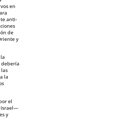
ivos en
ara
e anti-
aciones
lón de
riente y
la
 debería
 las
a la
os
por el
 Israel—
es y