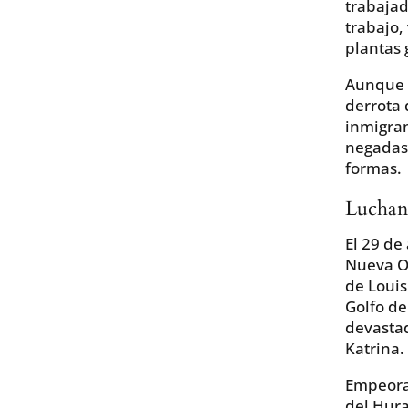
trabajad
trabajo,
plantas 
Aunque e
derrota 
inmigra
negadas 
formas.
Luchand
El 29 de
Nueva Or
de Louis
Golfo de
devastad
Katrina.
Empeora
del Hura