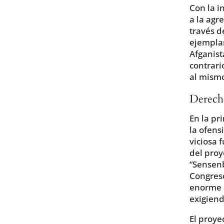
Con la i
a la agr
través d
ejemplar
Afganist
contrari
al mismo
Derecho
En la pr
la ofens
viciosa 
del proy
“Sensenb
Congres
enorme s
exigiend
El proye