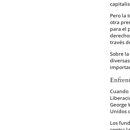
capitali
Pero la t
otra pre
para el 
derechos
través d
Sobre la
diversas
importan
Enfrent
Cuando a
Liberaci
George W
Unidos d
Los fund
contra l