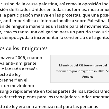
nclusión de la causa palestina, así como la oposición in
esión de Estados Unidos en todas sus formas, mostramo
e la participación masiva en las protestas, que una posi
, anti-imperialista e internacionalista sobre Palestina, I
án de ninguna manera es un lastre para el movimiento.
o, esto es tanto una obligación para un partido revoluci
 tiempo ayuda a incrementar la conciencia de la gente
s de los inmigrantes
imavera 2006, cuando
iva anti-inmigrante
Miembros del PSL fueron parte del 
fue lanzada a través
movimento pro-inmigrante in 2006. Ar
ecto de ley
Angeles.
renner” en el
o, un movimiento
urgió rápidamente en todas partes de los Estados Uni
o derechos plenos para los trabajadores indocumentad
cto de ley era una amenaza real para las personas