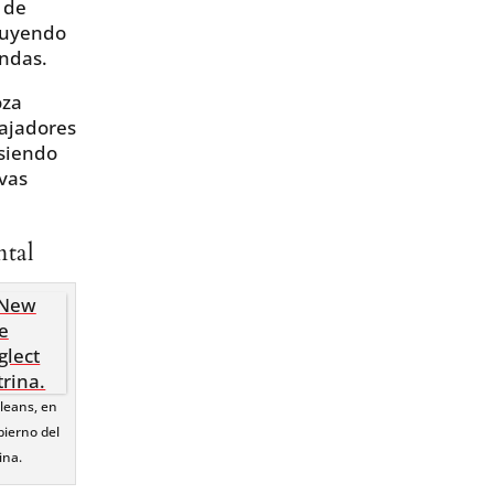
 de
cluyendo
endas.
oza
bajadores
siendo
evas
ntal
leans, en
bierno del
ina.