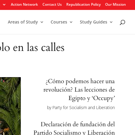
s
Action Network
Contact Us
Republication Policy
Our Mission
Areas of Study
Courses
Study Guides
 en las calles
¿Cómo podemos hacer una
revolución? Las lecciones de
Egipto y ‘Occupy’
by
Party for Socialism and Liberation
Declaración de fundación del
Partido Socialismo y Liberación