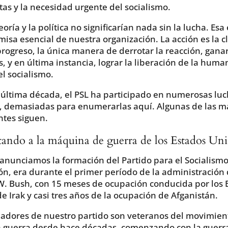
stas y la necesidad urgente del socialismo.
eoría y la política no significarían nada sin la lucha. Esa 
misa esencial de nuestra organización. La acción es la c
progreso, la única manera de derrotar la reacción, gana
, y en última instancia, lograr la liberación de la huma
el socialismo.
 última década, el PSL ha participado en numerosas lu
, demasiadas para enumerarlas aquí. Algunas de las m
tes siguen.
ando a la máquina de guerra de los Estados Un
nunciamos la formación del Partido para el Socialismo
ón, era durante el primer período de la administración
. Bush, con 15 meses de ocupación conducida por los 
e Irak y casi tres años de la ocupación de Afganistán.
adores de nuestro partido son veteranos del movimien
a guerra desde hace décadas, comenzando con la guerr