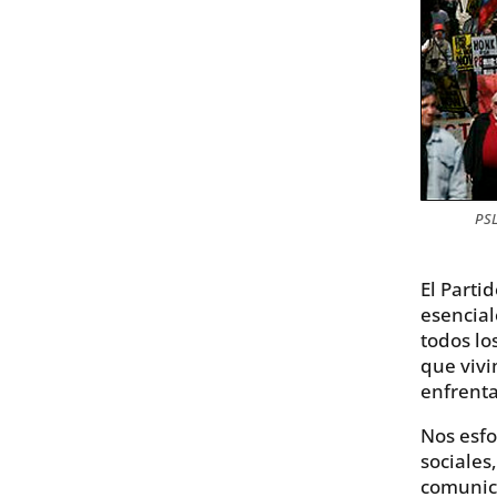
PSL
El Parti
esencial
todos lo
que viv
enfrenta
Nos esfo
sociales
comunica