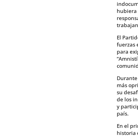
indocume
hubiera 
responsa
trabajan
El Parti
fuerzas 
para exi
“Amnistí
comunid
Durante 
más opri
su desaf
de los 
y partic
país.
En el pr
historia