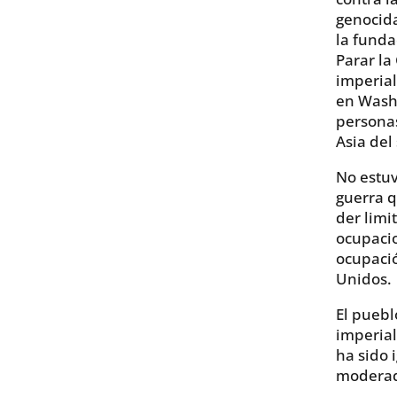
genocida
la funda
Parar la
imperial
en Washi
personas
Asia del 
No estuv
guerra 
der limit
ocupacio
ocupació
Unidos.
El puebl
imperial
ha sido 
moderad