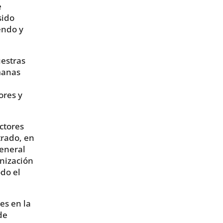
e
sido
endo y
uestras
manas
ores y
ctores
trado, en
general
nización
do el
es en la
de