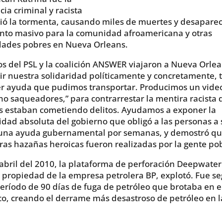
cia criminal y racista
ió la tormenta, causando miles de muertes y desaparec
nto masivo para la comunidad afroamericana y otras
ades pobres en Nueva Orleans.
 del PSL y la coalición ANSWER viajaron a Nueva Orle
ir nuestra solidaridad políticamente y concretamente,
r ayuda que pudimos transportar. Producimos un video
no saqueadores,” para contrarrestar la mentira racista 
s estaban cometiendo delitos. Ayudamos a exponer la
idad absoluta del gobierno que obligó a las personas a 
guna ayuda gubernamental por semanas, y demostró qu
as hazañas heroicas fueron realizadas por la gente po
 abril del 2010, la plataforma de perforación Deepwater
 propiedad de la empresa petrolera BP, explotó. Fue s
eríodo de 90 días de fuga de petróleo que brotaba en e
o, creando el derrame más desastroso de petróleo en l