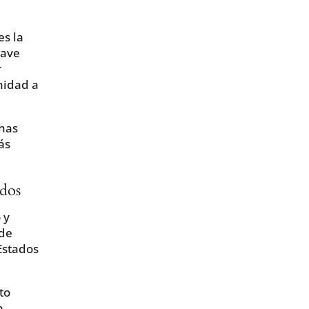
es la
lave
r
nidad a
chas
ás
idos
 y
 de
Estados
to
a