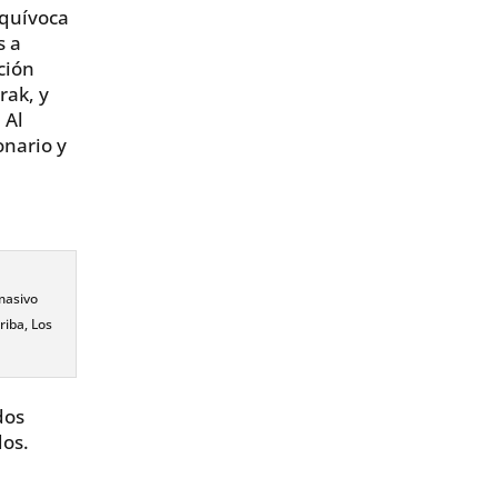
equívoca
s a
ción
rak, y
 Al
onario y
.
masivo
riba, Los
dos
os.