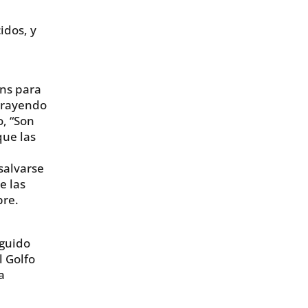
idos, y
ans para
 trayendo
, “Son
que las
salvarse
e las
bre.
eguido
l Golfo
a