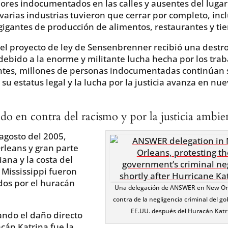
ores indocumentados en las calles y ausentes del lugar
 varias industrias tuvieron que cerrar por completo, in
gigantes de producción de alimentos, restaurantes y ti
l proyecto de ley de Sensenbrenner recibió una destr
debido a la enorme y militante lucha hecha por los tra
ntes, millones de personas indocumentadas continúan 
su estatus legal y la lucha por la justicia avanza en nu
o en contra del racismo y por la justicia ambie
 agosto del 2005,
leans y gran parte
iana y la costa del
 Mississippi fueron
os por el huracán
Una delegación de ANSWER en New Or
contra de la negligencia criminal del go
EE.UU. después del Huracán Katr
ndo el daño directo
cán Katrina fue la