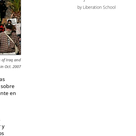
by
Liberation School
 of Iraq and
 in Oct. 2007
as
s sobre
ente en
s
 y
os