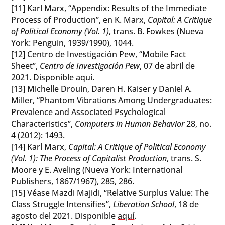
[11] Karl Marx, “Appendix: Results of the Immediate
Process of Production”, en K. Marx,
Capital: A Critique
of Political Economy (Vol. 1)
, trans. B. Fowkes (Nueva
York: Penguin, 1939/1990), 1044.
[12] Centro de Investigación Pew, “Mobile Fact
Sheet”,
Centro de Investigación Pew
, 07 de abril de
2021. Disponible
aquí
.
[13] Michelle Drouin, Daren H. Kaiser y Daniel A.
Miller, “Phantom Vibrations Among Undergraduates:
Prevalence and Associated Psychological
Characteristics”,
Computers in Human Behavior
28, no.
4 (2012): 1493.
[14] Karl Marx,
Capital: A Critique of Political Economy
(Vol. 1): The Process of Capitalist Production
, trans. S.
Moore y E. Aveling (Nueva York: International
Publishers, 1867/1967), 285, 286.
[15] Véase Mazdi Majidi, “Relative Surplus Value: The
Class Struggle Intensifies”,
Liberation School
, 18 de
agosto del 2021. Disponible
aquí
.