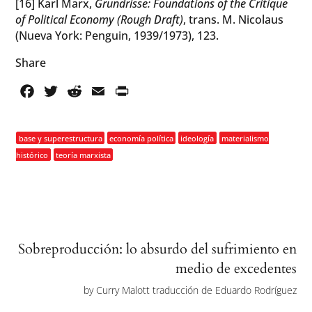
[16] Karl Marx,
Grundrisse: Foundations of the Critique
of Political Economy (Rough Draft)
, trans. M. Nicolaus
(Nueva York: Penguin, 1939/1973), 123.
Share
Facebook
Twitter
Reddit
Email
PrintFriendly
base y superestructura
economía política
ideología
materialismo
histórico
teoría marxista
Sobreproducción: lo absurdo del sufrimiento en
medio de excedentes
by
Curry Malott traducción de Eduardo Rodríguez