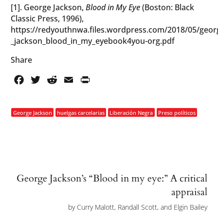
[1]. George Jackson,
Blood in My Eye
(Boston: Black
Classic Press, 1996),
https://redyouthnwa.files.wordpress.com/2018/05/georg
_jackson_blood_in_my_eyebook4you-org.pdf
Share
Facebook
Twitter
Reddit
Email
PrintFriendly
George Jackson
huelgas carcelarias
Liberación Negra
Preso políticos
George Jackson’s “Blood in my eye:” A critical
appraisal
by
Curry Malott, Randall Scott, and Elgin Bailey